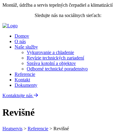
Montáž, údržba a servis tepelných čerpadiel a klimatizácií
Sledujte nás na sociálnych sieťach:
Domov
O nás
Naše služby
Vykurovanie a chladenie
Revízie technických zariadení
Správa kotolní a objektov
Odborné technické poradenstvo
Referencie
Kontakt
Dokumenty
Kontaktujte nás
Revišné
Heatservis
>
Referencie
>
Revišné